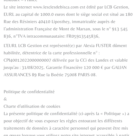
Le site internet
www.lesclesdebisca.com
est édité par
LCB Gestion
,
EURL
au capital de
1000.0
euros dont le siège social est situé au
180
Rue des Résiniers 40410 Liposthey
, immatriculée auprès de
l’administration
Française
de
Mont de Marsan
, sous le n°
913 545
836
, n°TVA intracommunautaire:
FR05913545836,
L’EURL LCB Gestion est représenté(e) par Alexia FUSTER dûment
habilitée, détentrice de la carte professionnelle n° :
CPI40012022000000007 délivrée par la CCi des Landes et valable
jusqu’au : 31/08/2025. Garantie Financière 120 000 € par GALIAN
ASSURANCES 89 Rue la Boétie 75008 PARIS 08.
Politique de confidentialité
&
Charte d’utilisation de cookies
La présente politique de confidentialité (ci-après la « Politique ») a
pour objectif de vous exposer les règles entourant les différents
traitements de données à caractère personnel qui peuvent être mis
en œuvre lorsque vous utilisez notre site internet accessible à partir