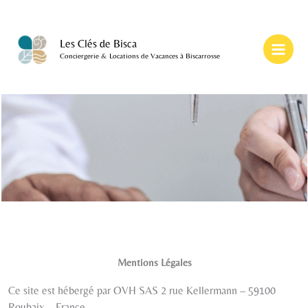
Skip
to
content
Les Clés de Bisca
Conciergerie & Locations de Vacances à Biscarrosse
Mentions Légales
Ce site est hébergé par OVH SAS 2 rue Kellermann – 59100
Roubaix – France